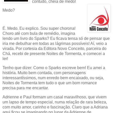
contudo, cheia de medo!
Medo?
É. Medo. Eu explico. Sou super chorona!
Choro até com bula de remédio, imagina
lendo um livro do Sparks? Eu ficava tensa só de pensar que
iria me debulhar em todas as lágrimas possíveis! Aí, veio a
virada. Por cortesia da Editora Novo Conceito, parceira do
Chá, recebi de presente Noites de Tormenta, e comecei a
ler!
Tenho que dizer: Como o Sparks escreve bem! Eu amei a
história. Muito bem contada, com personagens
interessantíssimos, num enredo bem encaixado, ou seja,
Noites de Tormenta tem tudo o que um bom romance
precisa para me encantar.
Adrienne e Paul formam um casal maravilhoso, que vivem
um lapso de tempo especial, numa relação de rara beleza,
com muito amor, carinho e fascinação. Claro que a Adriana
aqui ficou se imaginando no lugar da Adrienne de