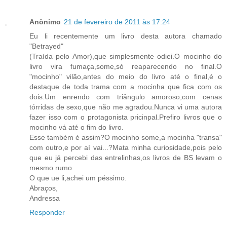
Anônimo
21 de fevereiro de 2011 às 17:24
Eu li recentemente um livro desta autora chamado
"Betrayed"
(Traída pelo Amor),que simplesmente odiei.O mocinho do
livro vira fumaça,some,só reaparecendo no final.O
"mocinho" vilão,antes do meio do livro até o final,é o
destaque de toda trama com a mocinha que fica com os
dois.Um enrendo com triângulo amoroso,com cenas
tórridas de sexo,que não me agradou.Nunca vi uma autora
fazer isso com o protagonista pricinpal.Prefiro livros que o
mocinho vá até o fim do livro.
Esse também é assim?O mocinho some,a mocinha "transa"
com outro,e por aí vai...?Mata minha curiosidade,pois pelo
que eu já percebi das entrelinhas,os livros de BS levam o
mesmo rumo.
O que ue li,achei um péssimo.
Abraços,
Andressa
Responder