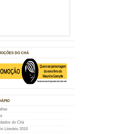
OÇÕES DO CHÁ
ÁPIO
afias
os
idados do Chá
io Literário 2010