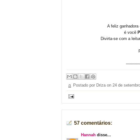
A feliz ganhadora
é você
P
Divirta-se com a leitu
-----------
Postado por Driza on
24 de setembr
57 comentários:
Hannah
disse...