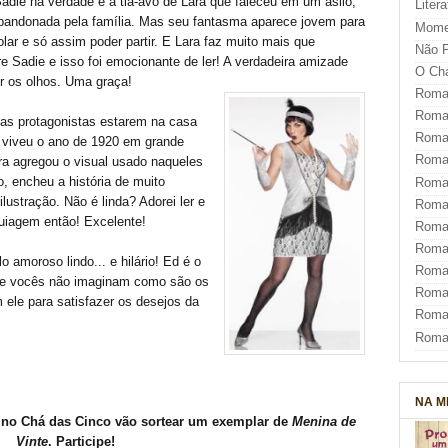
. Sadie na verdade é a tia-avó de Lara que faleceu em um asilo,
Liter
 abandonada pela família. Mas seu fantasma aparece jovem para
Mome
lar e só assim poder partir. E Lara faz muito mais que
Não F
re Sadie e isso foi emocionante de ler! A verdadeira amizade
O Ch
r os olhos. Uma graça!
Roman
Roman
uas protagonistas estarem na casa
Roma
 viveu o ano de 1920 em grande
Roma
ora agregou o visual usado naqueles
, encheu a história de muito
Roma
lustração. Não é linda? Adorei ler e
Roma
quiagem então! Excelente!
Roman
Roma
o amoroso lindo... e hilário! Ed é o
Roman
 e vocês não imaginam como são os
Roman
 ele para satisfazer os desejos da
Roma
Roma
NA M
 no Chá das Cinco vão sortear um exemplar de
Menina de
Vinte
. Participe!