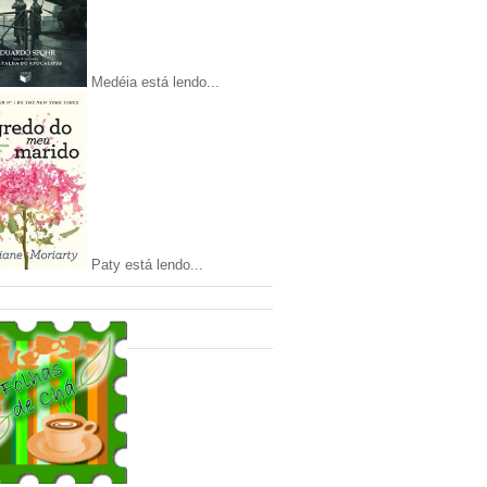
Medéia está lendo...
Paty está lendo...