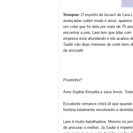
Sinopse:
O espírito da tia-avó de Lara
avançadas sobre moda e amor, aparece m
um colar que foi dela por mais de 75 a
encontrar a joia, Lara tem que lidar com 
empresa está afundando e ela acabou de 
Sadie são duas meninas de vinte bem dif
da amizade.
Prontinho!*
Amo Sophie Kinsella e seus livros. Todo
Excelente romance
chick-lit
que quando 
história totalmente envolvente e divert
Lara é muito batalhadora. Mesmo os prob
de procurar o melhor. Já Sadie é imperti