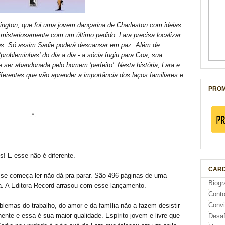
 Lington, que foi uma jovem dançarina de Charleston com ideias
isteriosamente com um último pedido: Lara precisa localizar
nos. Só assim Sadie poderá descansar em paz. Além de
'probleminhas' do dia a dia - a sócia fugiu para Goa, sua
ser abandonada pelo homem 'perfeito'. Nesta história, Lara e
erentes que vão aprender a importância dos laços familiares e
PROM
-*-
s! E esse não é diferente.
CARD
se começa ler não dá pra parar. São 496 páginas de uma
Biogr
ida. A Editora Record arrasou com esse lançamento.
Cont
Conv
lemas do trabalho, do amor e da família não a fazem desistir
nente e essa é sua maior qualidade. Espírito jovem e livre que
Desaf