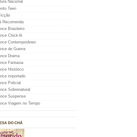
atura Nacional
nto Teen
icção
á Recomenda
ce Brasileiro
ce Chick-lit
nce Contemporâneo
nce de Guerra
nce Drama
nce Fantasia
ce Histórico
nce importado
ce Policial
ce Sobrenatural
nce Suspense
nce Viagem no Tempo
ESA DO CHÁ