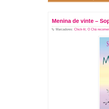
Menina de vinte – So
Marcadores:
Chick-lit
,
O Chá recome