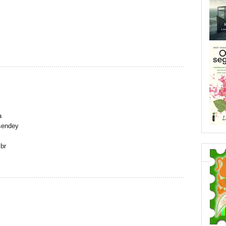
a
sendey
br