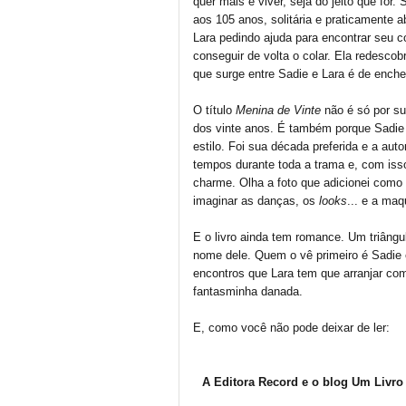
quer mais é viver, seja do jeito que for
aos 105 anos, solitária e praticamente
Lara pedindo ajuda para encontrar seu co
conseguir de volta o colar. Ela redescob
que surge entre Sadie e Lara é de enche
O título
Menina de Vinte
não é só por s
dos vinte anos. É também porque Sadie
estilo. Foi sua década preferida e a aut
tempos durante toda a trama e, com isso
charme. Olha a foto que adicionei como i
imaginar as danças, os
looks
... e a ma
E o livro ainda tem romance. Um triângul
nome dele. Quem o vê primeiro é Sadie
encontros que Lara tem que arranjar com
fantasminha danada.
E, como você não pode deixar de ler:
A Editora Record e o blog Um Livro