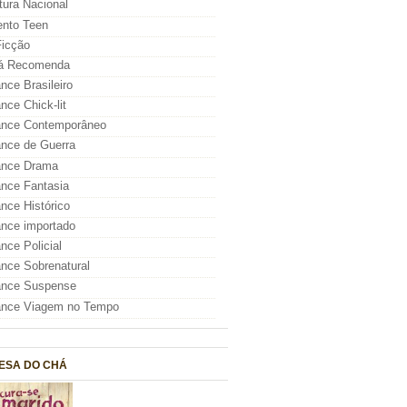
atura Nacional
nto Teen
icção
á Recomenda
ce Brasileiro
ce Chick-lit
nce Contemporâneo
nce de Guerra
nce Drama
nce Fantasia
ce Histórico
nce importado
ce Policial
ce Sobrenatural
nce Suspense
nce Viagem no Tempo
ESA DO CHÁ