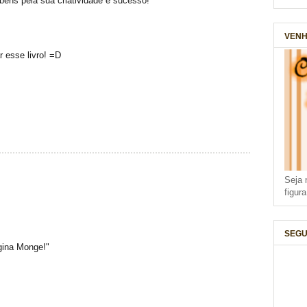
béns pela sua criatividade e sucesso!
VENH
r esse livro! =D
Seja 
figur
SEGU
egina Monge!"