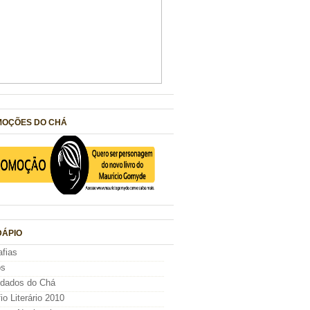
OÇÕES DO CHÁ
ÁPIO
afias
os
idados do Chá
io Literário 2010