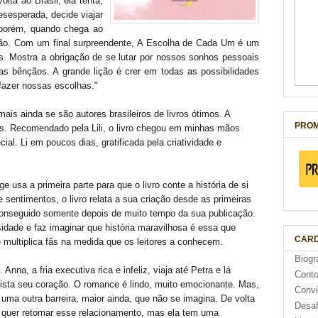
lta ao Brasil, ela tenta,
sesperada, decide viajar
 porém, quando chega ao
ção. Com um final surpreendente, A Escolha de Cada Um é um
ras. Mostra a obrigação de se lutar por nossos sonhos pessoais
as bênçãos. A grande lição é crer em todas as possibilidades
 fazer nossas escolhas."
ais ainda se são autores brasileiros de livros ótimos. A
PROM
. Recomendado pela Lili, o livro chegou em minhas mãos
ial. Li em poucos dias, gratificada pela criatividade e
 usa a primeira parte para que o livro conte a história de si
entimentos, o livro relata a sua criação desde as primeiras
 conseguido somente depois de muito tempo da sua publicação.
osidade e faz imaginar que história maravilhosa é essa que
CARD
e multiplica fãs na medida que os leitores a conhecem.
Biogr
Anna, a fria executiva rica e infeliz, viaja até Petra e lá
Cont
sta seu coração. O romance é lindo, muito emocionante. Mas,
Conv
e uma outra barreira, maior ainda, que não se imagina. De volta
Desaf
, quer retomar esse relacionamento, mas ela tem uma