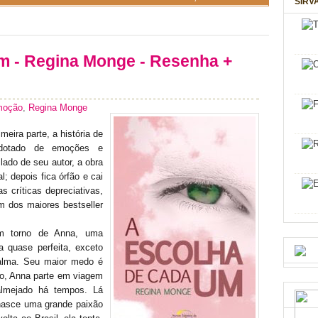
SIRV
m - Regina Monge - Resenha +
moção
,
Regina Monge
eira parte, a história de
 dotado de emoções e
 lado de seu autor, a obra
l; depois fica órfão e cai
s críticas depreciativas,
m dos maiores bestseller
em torno de Anna, uma
 quase perfeita, exceto
 alma. Seu maior medo é
ho, Anna parte em viagem
almejado há tempos. Lá
nasce uma grande paixão