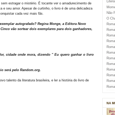
Liter
 sem estragar o mistério. É tocante ver o amadurecimento de
Mome
 e seu amor. Apesar de curtinho, o livro é de uma delicadeza
Não F
conquistar cada vez mais fãs.
O Ch
exemplar autografado? Regina Monge, a Editora Novo
Roman
 Cinco vão sortear dois exemplares para dois ganhadores,
Roman
Roma
Roma
Roma
Roma
r, cidade onde mora, dizendo " Eu quero ganhar o livro
Roman
Roma
Roman
teio será pelo Random.org.
Roman
alento da literatura brasileira, e ler a história do livro de
Roma
Roma
NA M