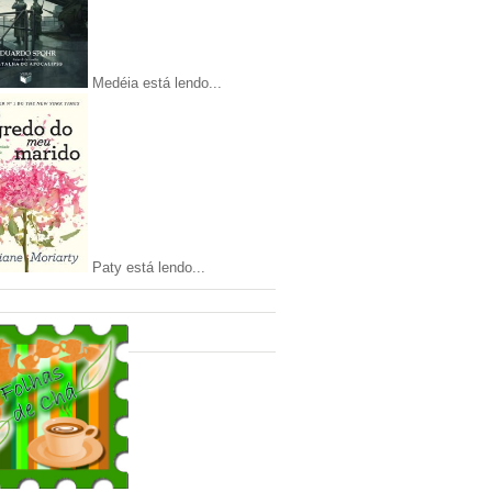
Medéia está lendo...
Paty está lendo...