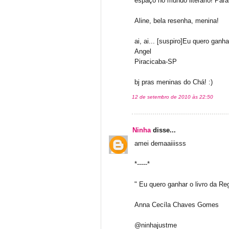
espaço no mundo literário! Para
Aline, bela resenha, menina!
ai, ai... [suspiro]Eu quero ganha
Angel
Piracicaba-SP
bj pras meninas do Chá! :)
12 de setembro de 2010 às 22:50
Ninha
disse...
amei demaaiiisss
*-----*
" Eu quero ganhar o livro da R
Anna Cecíla Chaves Gomes
@ninhajustme