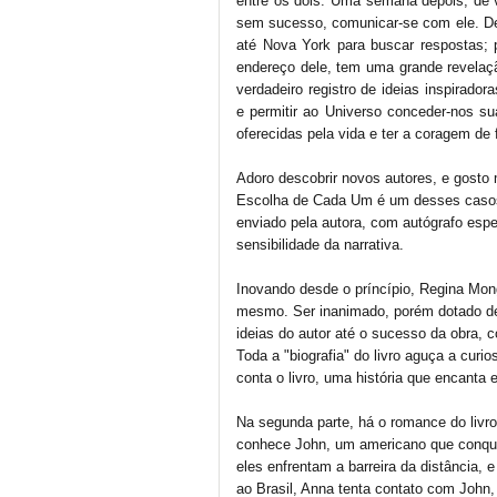
entre os dois. Uma semana depois, de vo
sem sucesso, comunicar-se com ele. De
até Nova York para buscar respostas;
endereço dele, tem uma grande revela
verdadeiro registro de ideias inspirado
e permitir ao Universo conceder-nos su
oferecidas pela vida e ter a coragem de
Adoro descobrir novos autores, e gosto m
Escolha de Cada Um é um desses casos
enviado pela autora, com autógrafo espec
sensibilidade da narrativa.
Inovando desde o príncípio, Regina Monge
mesmo. Ser inanimado, porém dotado de s
ideias do autor até o sucesso da obra,
Toda a "biografia" do livro aguça a curi
conta o livro, uma história que encanta 
Na segunda parte, há o romance do livro. 
conhece John, um americano que conqui
eles enfrentam a barreira da distância, 
ao Brasil, Anna tenta contato com John