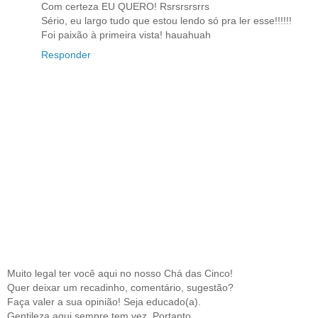
Com certeza EU QUERO! Rsrsrsrsrrs
Sério, eu largo tudo que estou lendo só pra ler esse!!!!!!
Foi paixão à primeira vista! hauahuah
Responder
Muito legal ter você aqui no nosso Chá das Cinco!
Quer deixar um recadinho, comentário, sugestão?
Faça valer a sua opinião! Seja educado(a).
Gentileza aqui sempre tem vez. Portanto,