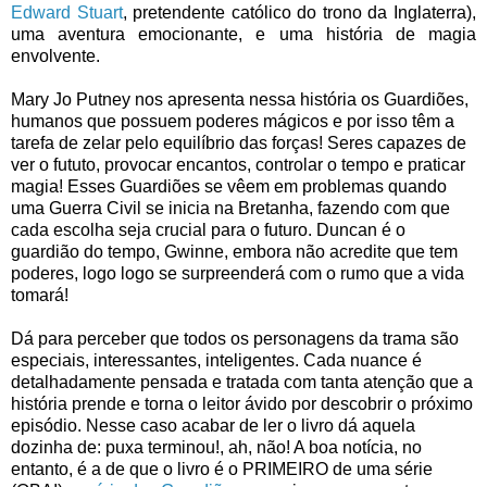
Edward Stuart
, pretendente católico do trono da Inglaterra),
uma aventura emocionante, e uma história de magia
envolvente.
Mary Jo Putney nos apresenta nessa história os Guardiões,
humanos que possuem poderes mágicos e por isso têm a
tarefa de zelar pelo equilíbrio das forças! Seres capazes de
ver o fututo, provocar encantos, controlar o tempo e praticar
magia! Esses Guardiões se vêem em problemas quando
uma Guerra Civil se inicia na Bretanha, fazendo com que
cada escolha seja crucial para o futuro. Duncan é o
guardião do tempo, Gwinne, embora não acredite que tem
poderes, logo logo se surpreenderá com o rumo que a vida
tomará!
Dá para perceber que todos os personagens da trama são
especiais, interessantes, inteligentes. Cada nuance é
detalhadamente pensada e tratada com tanta atenção que a
história prende e torna o leitor ávido por descobrir o próximo
episódio. Nesse caso acabar de ler o livro dá aquela
dozinha de: puxa terminou!, ah, não! A boa notícia, no
entanto, é a de que o livro é o PRIMEIRO de uma série