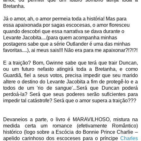
Bretanha.
Já o amor, ah, o amor permeia toda a história! Mas para
essa apaixonada por sagas escocesas, o amor floresceu
quando descobri que essa narrativa se dava durante o
Levante Jacobita....(para quem acompanha minhas
postagens sabe que a série Outlander é uma das minhas
favoritas....), ai meus sais!!! Não era para me apaixonar?!?!?!
E a traição? Bom, Gwinne sabe que terá que trair Duncan,
ou um futuro nefasto atingirá toda a Bretanha, e como
Guardiã, fiel a seus votos, precisa impedir que seu marido
altere o destino do Levante Jacobita a fim de protegê-lo e a
todos de um 'rio de sangue'...Será que Duncan poderá
perdoá-la? Será que seus poderes serão suficientes para
impedir tal catástrofe? Será que o amor supera a traição???
Devaneios a parte, o livro é MARAVILHOSO, mistura na
medida certa um romance (efetivamente Romântico)
histórico (logo sobre a Escócia do Bonnie Prince Charlie –
apelido carinhoso dos escoceses para o príncipe
Charles