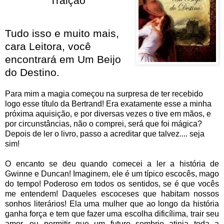
Traição
Tudo isso e muito mais,
cara Leitora, você
encontrará em Um Beijo
do Destino.
Para mim a magia começou na surpresa de ter recebido
logo esse título da Bertrand! Era exatamente esse a minha
próxima aquisição, e por diversas vezes o tive em mãos, e
por circunstâncias, não o comprei, será que foi mágica?
Depois de ler o livro, passo a acreditar que talvez.... seja
sim!
O encanto se deu quando comecei a ler a história de
Gwinne e Duncan! Imaginem, ele é um típico escocês, mago
do tempo! Poderoso em todos os sentidos, se é que vocês
me entendem! Daqueles escoceses que habitam nossos
sonhos literários! Ela uma mulher que ao longo da história
ganha força e tem que fazer uma escolha dificílima, trair seu
amor, ou permitir que um futuro sombrio atinja toda a