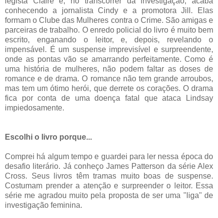
legista Claire e, no transcorrer da investigação, acaba
conhecendo a jornalista Cindy e a promotora Jill. Elas
formam o Clube das Mulheres contra o Crime. São amigas e
parceiras de trabalho. O enredo policial do livro é muito bem
escrito, enganando o leitor, e, depois, revelando o
impensável. É um suspense imprevisível e surpreendente,
onde as pontas vão se amarrando perfeitamente. Como é
uma história de mulheres, não podem faltar as doses de
romance e de drama. O romance não tem grande arroubos,
mas tem um ótimo herói, que derrete os corações. O drama
fica por conta de uma doença fatal que ataca Lindsay
impiedosamente.
Escolhi o livro porque...
Comprei há algum tempo e guardei para ler nessa época do
desafio literário. Já conheço James Patterson da série Alex
Cross. Seus livros têm tramas muito boas de suspense.
Costumam prender a atenção e surpreender o leitor. Essa
série me agradou muito pela proposta de ser uma "liga" de
investigação feminina.