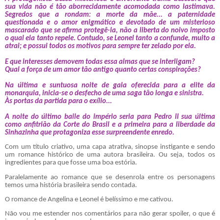
sua vida não é tão aborrecidamente acomodada como lastimava.
Segredos que a rondam: a morte da mãe... a paternidade
questionada e o amor enigmático e devotado de um misterioso
mascarado que se afirma protegê-la, não a liberta do noivo imposto
o qual ela tanto repele. Contudo, se Leonel tanto a confunde, muito a
atrai; e possui todos os motivos para sempre ter zelado por ela.
E que interesses demovem todas essa almas que se interligam?
Qual a força de um amor tão antigo quanto certas conspirações?
Na última e suntuosa noite de gala oferecida para a elite da
monarquia, inicia-se o desfecho de uma saga tão longa e sinistra.
Às portas da partida para o exílio...
A noite do último baile do império seria para Pedro II sua última
como anfitrião da Corte do Brasil e a primeira para a liberdade da
Sinhazinha que protagoniza esse surpreendente enredo.
Com um título criativo, uma capa atrativa, sinopse instigante e sendo
um romance histórico de uma autora brasileira. Ou seja, todos os
ingredientes para que fosse uma boa estória.
Paralelamente ao romance que se desenrola entre os personagens
temos uma história brasileira sendo contada.
O romance de Angelina e Leonel é belíssimo e me cativou.
Não vou me estender nos comentários para não gerar spoiler, o que é