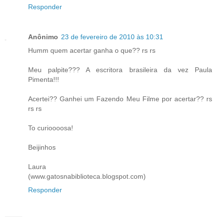
Responder
Anônimo
23 de fevereiro de 2010 às 10:31
Humm quem acertar ganha o que?? rs rs
Meu palpite??? A escritora brasileira da vez Paula
Pimenta!!!
Acertei?? Ganhei um Fazendo Meu Filme por acertar?? rs
rs rs
To curioooosa!
Beijinhos
Laura
(www.gatosnabiblioteca.blogspot.com)
Responder