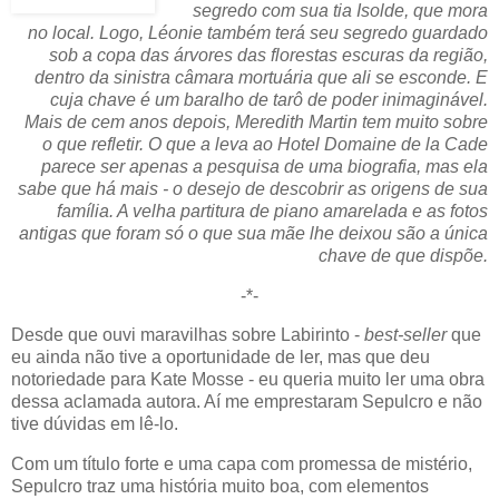
segredo com sua tia Isolde, que mora
no local. Logo, Léonie também terá seu segredo guardado
sob a copa das árvores das florestas escuras da região,
dentro da sinistra câmara mortuária que ali se esconde. E
cuja chave é um baralho de tarô de poder inimaginável.
Mais de cem anos depois, Meredith Martin tem muito sobre
o que refletir. O que a leva ao Hotel Domaine de la Cade
parece ser apenas a pesquisa de uma biografia, mas ela
sabe que há mais - o desejo de descobrir as origens de sua
família. A velha partitura de piano amarelada e as fotos
antigas que foram só o que sua mãe lhe deixou são a única
chave de que dispõe.
-*-
Desde que ouvi maravilhas sobre Labirinto -
best-seller
que
eu ainda não tive a oportunidade de ler, mas que deu
notoriedade para Kate Mosse - eu queria muito ler uma obra
dessa aclamada autora. Aí me emprestaram Sepulcro e não
tive dúvidas em lê-lo.
Com um título forte e uma capa com promessa de mistério,
Sepulcro traz uma história muito boa, com elementos