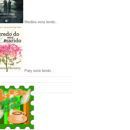
Medéia está lendo...
Paty está lendo...