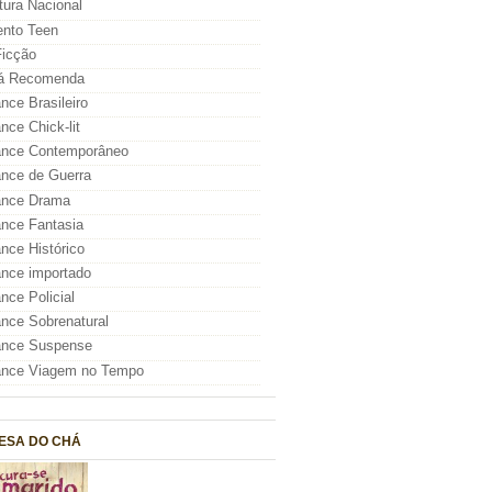
atura Nacional
nto Teen
icção
á Recomenda
ce Brasileiro
ce Chick-lit
nce Contemporâneo
nce de Guerra
nce Drama
nce Fantasia
ce Histórico
nce importado
ce Policial
ce Sobrenatural
nce Suspense
nce Viagem no Tempo
ESA DO CHÁ