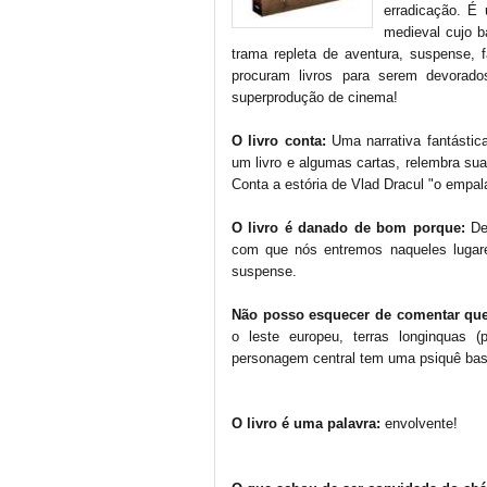
erradicação. É
medieval cujo bá
trama repleta de aventura, suspense, fa
procuram livros para serem devora
superprodução de cinema!
O livro conta:
Uma narrativa fantástic
um livro e algumas cartas, relembra su
Conta a estória de Vlad Dracul "o empala
O livro é danado de bom porque:
Des
com que nós entremos naqueles lugare
suspense.
Não posso esquecer de comentar que
o leste europeu, terras longinquas
personagem central tem uma psiquê bast
O livro é uma palavra:
envolvente!