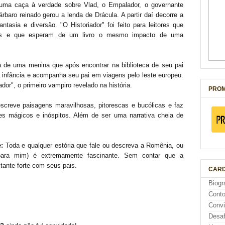
 uma caça à verdade sobre Vlad, o Empalador, o governante
rbaro reinado gerou a lenda de Drácula. A partir daí decorre a
ntasia e diversão. "O Historiador" foi feito para leitores que
dos e que esperam de um livro o mesmo impacto de uma
a de uma menina que após encontrar na biblioteca de seu pai
a infância e acompanha seu pai em viagens pelo leste europeu.
dor", o primeiro vampiro revelado na história.
PROM
creve paisagens maravilhosas, pitorescas e bucólicas e faz
s mágicos e inóspitos. Além de ser uma narrativa cheia de
:
Toda e qualquer estória que fale ou descreva a Romênia, ou
 (para mim) é extremamente fascinante. Sem contar que a
ante forte com seus pais.
CARD
Biogr
Cont
Conv
Desaf