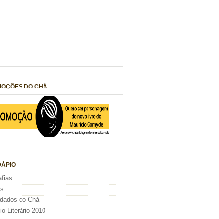
OÇÕES DO CHÁ
ÁPIO
afias
os
idados do Chá
io Literário 2010