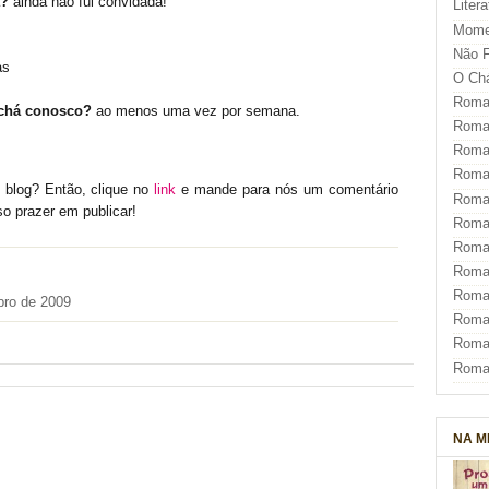
á?
ainda não fui convidada!
Liter
Mome
Não F
as
O Ch
Roman
 chá conosco?
ao menos uma vez por semana.
Roman
Roma
Roma
 blog? Então, clique no
link
e mande para nós um comentário
Roma
so prazer em publicar
!
Roma
Roman
Roma
Roman
ro de 2009
Roman
Roma
Roma
NA M