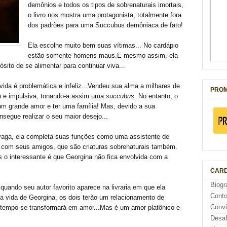
demônios e todos os tipos de sobrenaturais imortais,
o livro nos mostra uma protagonista, totalmente fora
dos padrões para uma Succubus demôniaca de fato!
Ela escolhe muito bem suas vítimas... No cardápio
estão somente homens maus.E mesmo assim, ela
sito de se alimentar para continuar viva...
ida é problemática e infeliz...Vendeu sua alma a milhares de
PROM
a e impulsiva, tonando-a assim uma
succubus
. No entanto, o
um grande amor e ter uma família! Mas, devido a sua
nsegue realizar o seu maior desejo...
aga, ela completa suas funções como uma assistente de
a com seus amigos, que são criaturas sobrenaturais também.
o interessante é que Georgina não fica envolvida com a
CARD
Biogr
quando seu autor favorito aparece na livraria em que ela
Cont
e a vida de Georgina, os dois terão um relacionamento de
Conv
o tempo se transformará em amor...Mas é um amor platônico e
Desaf