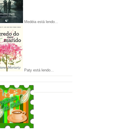
Medéia está lendo...
Paty está lendo...