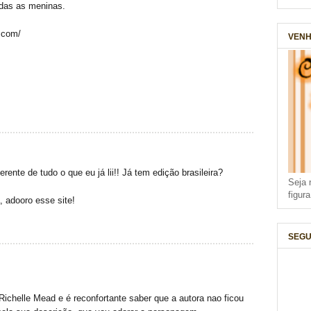
odas as meninas.
t.com/
VENH
ente de tudo o que eu já lii!! Já tem edição brasileira?
Seja 
figur
 adooro esse site!
SEGU
ichelle Mead e é reconfortante saber que a autora nao ficou