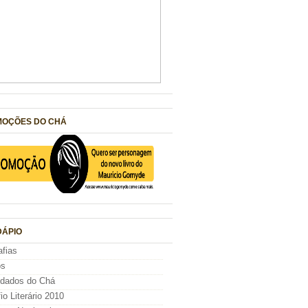
OÇÕES DO CHÁ
ÁPIO
afias
os
idados do Chá
io Literário 2010