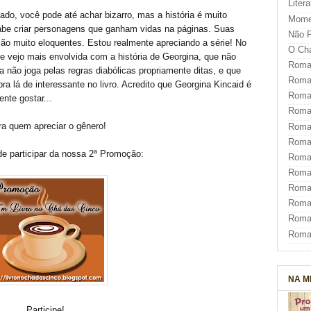
Liter
ado, você pode até achar bizarro, mas a história é muito
Mome
abe criar personagens que ganham vidas na páginas. Suas
Não F
ão muito eloquentes. Estou realmente apreciando a série! No
O Ch
e vejo mais envolvida com a história de Georgina, que não
Roman
a não joga pelas regras diabólicas propriamente ditas, e que
Roman
 lá de interessante no livro. Acredito que Georgina Kincaid é
Roma
ente gostar...
Roma
ra quem apreciar o gênero!
Roma
Roma
de participar da nossa 2ª Promoção:
Roman
Roma
Roman
Roman
Roma
Roma
NA M
Participe!