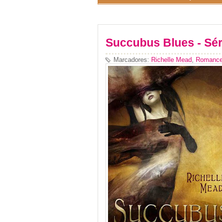
Succubus Blues - Sér
Marcadores:
Richelle Mead
,
Romance 