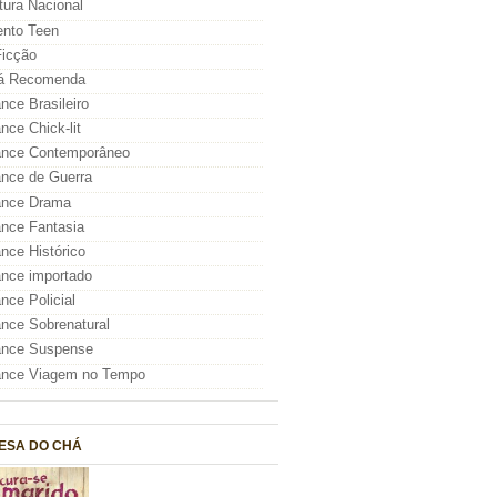
atura Nacional
nto Teen
icção
á Recomenda
ce Brasileiro
ce Chick-lit
nce Contemporâneo
nce de Guerra
nce Drama
nce Fantasia
ce Histórico
nce importado
ce Policial
ce Sobrenatural
nce Suspense
nce Viagem no Tempo
ESA DO CHÁ