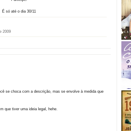
É só até o dia 30/11
e 2009
você se choca com a descrição, mas se envolve à medida que
m que tiver uma ideia legal, hehe.