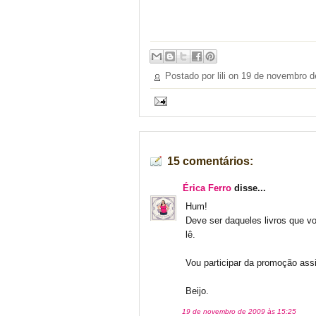
Postado por lili on
19 de novembro d
15 comentários:
Érica Ferro
disse...
Hum!
Deve ser daqueles livros que 
lê.
Vou participar da promoção assi
Beijo.
19 de novembro de 2009 às 15:25