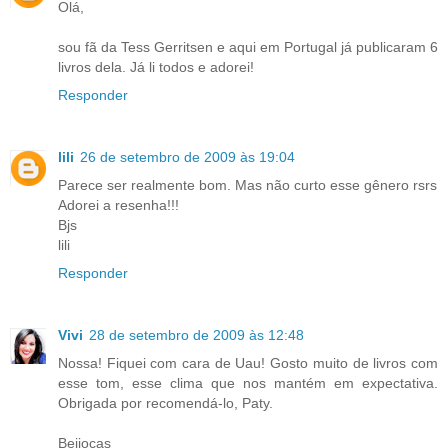
Olá,
sou fã da Tess Gerritsen e aqui em Portugal já publicaram 6
livros dela. Já li todos e adorei!
Responder
lili
26 de setembro de 2009 às 19:04
Parece ser realmente bom. Mas não curto esse gênero rsrs
Adorei a resenha!!!
Bjs
lili
Responder
Vivi
28 de setembro de 2009 às 12:48
Nossa! Fiquei com cara de Uau! Gosto muito de livros com
esse tom, esse clima que nos mantém em expectativa.
Obrigada por recomendá-lo, Paty.
Beijocas