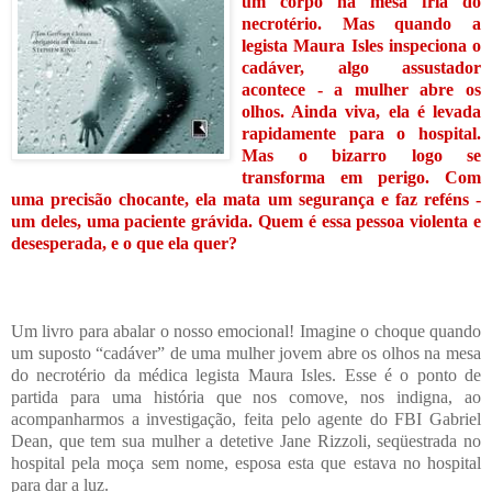
um corpo na mesa fria do
necrotério. Mas quando a
legista Maura Isles inspeciona o
cadáver, algo assustador
acontece - a mulher abre os
olhos. Ainda viva, ela é levada
rapidamente para o hospital.
Mas o bizarro logo se
transforma
em perigo. Com
uma precisão chocante, ela mata um segurança e faz reféns -
um deles, uma paciente grávida. Quem é essa pessoa violenta e
desesperada, e o que ela quer?
Um livro para abalar o nosso emocional! Imagine o choque quando
um suposto “cadáver” de uma mulher jovem abre os olhos na mesa
do necrotério da médica legista Maura Isles. Esse é o ponto de
partida para uma história que nos comove, nos indigna, ao
acompanharmos a investigação, feita pelo agente do FBI Gabriel
Dean, que tem sua mulher a detetive Jane Rizzoli, seqüestrada no
hospital pela moça sem nome, esposa esta que estava no hospital
para dar a luz.