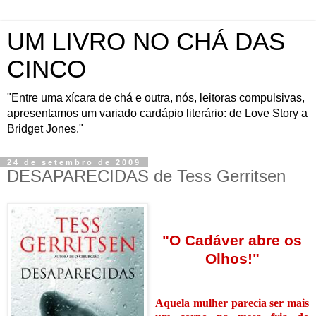
UM LIVRO NO CHÁ DAS
CINCO
"Entre uma xícara de chá e outra, nós, leitoras compulsivas,
apresentamos um variado cardápio literário: de Love Story a
Bridget Jones."
24 de setembro de 2009
DESAPARECIDAS de Tess Gerritsen
"O Cadáver abre os
Olhos!"
Aquela mulher parecia ser mais