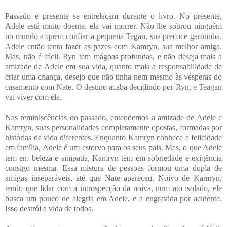
Passado e presente se entrelaçam durante o livro. No presente,
Adele está muito doente, ela vai morrer. Não lhe sobrou ninguém
no mundo a quem confiar a pequena Tegan, sua precoce garotinha.
Adele então tenta fazer as pazes com Kamryn, sua melhor amiga.
Mas, não é fácil. Ryn tem mágoas profundas, e não deseja mais a
amizade de Adele em sua vida, quanto mais a responsabilidade de
criar uma criança, desejo que não tinha nem mesmo às vésperas do
casamento com Nate. O destino acaba decidindo por Ryn, e Teagan
vai viver com ela.
Nas reminiscências do passado, entendemos a amizade de Adele e
Kamryn, suas personalidades completamente opostas, formadas por
histórias de vida diferentes. Enquanto Kamryn conhece a felicidade
em família, Adele é um estorvo para os seus pais. Mas, o que Adele
tem em beleza e simpatia, Kamryn tem em sobriedade e exigência
consigo mesma. Essa mistura de pessoas formou uma dupla de
amigas inseparáveis, até que Nate apareceu. Noivo de Kamryn,
tendo que lidar com a introspecção da noiva, num ato isolado, ele
busca um pouco de alegria em Adele, e a engravida por acidente.
Isso destrói a vida de todos.