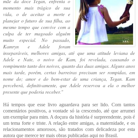
mãe da doce Tegan, enfrenta o
momento mais trágico de sua
vida, o de aceitar a morte e
planejar o futuro de sua filha, ao
mesmo tempo que convive com a
culpa de ter magoado alguém
muito especial. No passado,
Kamryn e Adele foram
inseparáveis, melhores amigas, até que uma atitude leviana de
Adele e Nate, o noivo de Kam, foi revelada, causando o
rompimento tanto dos noivos, quanto das duas amigas. Alguns anos
mais tarde, porém, certas barreiras precisam ser rompidas, em
nome do; amor e do bem-estar de uma criança, Tegan. Kam
perceberá, definitivamente, que Adele reservou a ela o melhor
presente que poderia receber."
Há tempos que esse livro aguardava para ser lido. Com tantos
comentários positivos, a vontade só ia crescendo, até que arrumei
um exemplar para mim. A doçura da história é surpreendente, pois é
um tema forte e triste. A relação entre amigas, a maternidade, e os
relacionamentos amorosos, são tratados com delicadeza por esta
autora que merece ter mais obras publicadas aqui no Brasil.