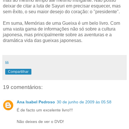
mas ao mesmo tempo até mesmo intrigante. Não posso
deixar de citar a luta de Sayuri em precisar esquecer, mas
sem êxito, o seu maior desejo do coração: o "presidente".
Em suma, Memórias de uma Gueixa é um belo livro. Com
uma vasta gama de informações não só sobre a cultura
japonesa, mas principalmente sobre as aventuras e a
dramática vida das gueixas japonesas.
lili
Compartilhar
19 comentários:
Ana Isabel Pedroso
30 de junho de 2009 às 05:58
É de facto um excelente livro!!!
Não deixes de ver o DVD!