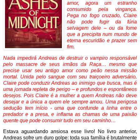
amor, agora um estranho
consumido pela vingança.
Pega no fogo cruzado, Claire
não pode fugir da fúria
selvagem dele – ou da fome
que a precipita num mundo de
eterna escuridão e prazer sem
fim.
Nada impedirá Andreas de destruir o vampiro responsável
pelo massacre de seus irmãos da Raça… mesmo que
precise usar seu antigo amor como peão nessa missão
mortal. Unida pelo sangue com seu traiçoeiro adversário,
Claire pode conduzir Andreas ao inimigo que busca, mas é
uma jornada repleta de perigo – e profundos e espontâneos
desejos. Pois Claire é a mulher a quem Andreas não deve
desejar e a única a quem ele sempre amou. Uma perigosa
sedução tem início - uma que confunde a linha entre o
predador e a presa, e inflama as chamas de uma paixão
quente que pode consumir tudo em seu caminho…
Estava aguardando ansiosa esse livro! No livro anterior,
Andreas sofre um duro golpe: toda sua família é brutalmente