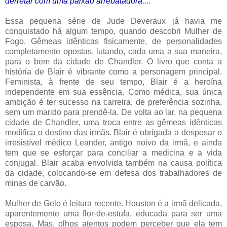
derretar com uma paixão arrebatadora....
Essa pequena série de Jude Deveraux já havia me
conquistado há algum tempo, quando descobri Mulher de
Fogo. Gêmeas idênticas fisicamente, de personalidades
completamente opostas, lutando, cada uma a sua maneira,
para o bem da cidade de Chandler. O livro que conta a
história de Blair é vibrante como a personagem principal.
Feminista, à frente de seu tempo, Blair é a heroína
independente em sua essência. Como médica, sua única
ambição é ter sucesso na carreira, de preferência sozinha,
sem um marido para prendê-la. De volta ao lar, na pequena
cidade de Chandler, uma troca entre as gêmeas idênticas
modifica o destino das irmãs. Blair é obrigada a desposar o
irresistível médico Leander, antigo noivo da irmã, e ainda
tem que se esforçar para conciliar a medicina e a vida
conjugal. Blair acaba envolvida também na causa política
da cidade, colocando-se em defesa dos trabalhadores de
minas de carvão.
Mulher de Gelo é leitura recente. Houston é a irmã delicada,
aparentemente uma flor-de-estufa, educada para ser uma
esposa. Mas, olhos atentos podem perceber que ela
tem