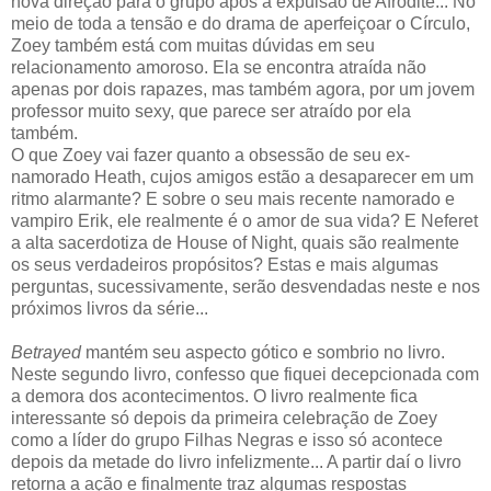
nova direção para o grupo após a expulsão de Afrodite... No
meio de toda a tensão e do drama de aperfeiçoar o Círculo,
Zoey também está com muitas dúvidas em seu
relacionamento amoroso. Ela se encontra atraída não
apenas por dois rapazes, mas também agora, por um jovem
professor muito sexy, que parece ser atraído por ela
também.
O que Zoey vai fazer quanto a obsessão de seu ex-
namorado Heath, cujos amigos estão a desaparecer em um
ritmo alarmante? E sobre o seu mais recente namorado e
vampiro Erik, ele realmente é o amor de sua vida? E Neferet
a alta sacerdotiza de House of Night, quais são realmente
os seus verdadeiros propósitos? Estas e mais algumas
perguntas, sucessivamente, serão desvendadas neste e nos
próximos livros da série...
Betrayed
mantém seu aspecto gótico e sombrio no livro.
Neste segundo livro, confesso que fiquei decepcionada com
a demora dos acontecimentos. O livro realmente fica
interessante só depois da primeira celebração de Zoey
como a líder do grupo Filhas Negras e isso só acontece
depois da metade do livro infelizmente... A partir daí o livro
retorna a ação e finalmente traz algumas respostas