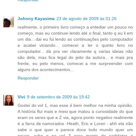
Johnny Kayasima
23 de agosto de 2009 às 01:26
realmente, o primeiro livro começo a entediar um pouco no
começo, mas eu continuei lendo até o final, tanto q eu li em
um dia... dai eu fui lendo as continuações pelo computador
e acabei viciando... comecei a ler o quinto livro no
computador... dá pra ver claramente q varias ideias não
são dela, mas fica legal do jeito da autora... e mais pra
frente, eu pelo menos, comecei a me surpreender com
alguns dos acontecimentos...
Responder
Vivi
9 de setembro de 2009 às 19:42
Gostei do vol 1, mas esse é bem melhor na minha opinião.
A história flui mais e meio que matou a curiosidade do que
eram os seres que a Z via, agora ponto negativo realmente
é a farra de namorados -Heath, Eric e Loren - ahh ela não
sabe o que quer e parece doce todo mundo quer um
pouco, acho q no vol 3 esse monte de cadidatos a