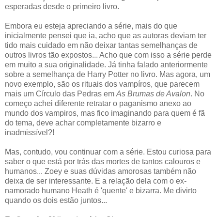
esperadas desde o primeiro livro.
Embora eu esteja apreciando a série, mais do que
inicialmente pensei que ia, acho que as autoras deviam ter
tido mais cuidado em não deixar tantas semelhanças de
outros livros tão expostos... Acho que com isso a série perde
em muito a sua originalidade. Já tinha falado anteriormente
sobre a semelhança de Harry Potter no livro. Mas agora, um
novo exemplo, são os rituais dos vampíros, que parecem
mais um Círculo das Pedras em
As Brumas de Avalon
. No
começo achei diferente retratar o paganismo anexo ao
mundo dos vampiros, mas fico imaginando para quem é fã
do tema, deve achar completamente bizarro e
inadmissível?!
Mas, contudo, vou continuar com a série. Estou curiosa para
saber o que está por trás das mortes de tantos calouros e
humanos... Zoey e suas dúvidas amorosas também não
deixa de ser interessante. E a relação dela com o ex-
namorado humano Heath é 'quente' e bizarra. Me divirto
quando os dois estão juntos...