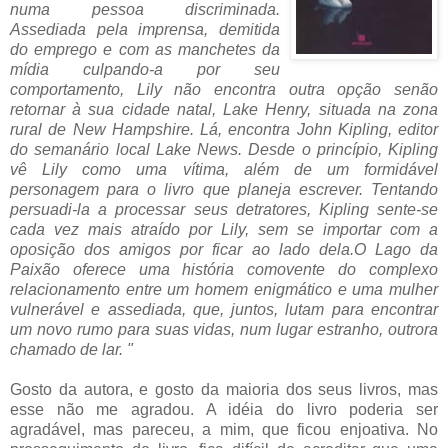
numa pessoa discriminada.
Assediada pela imprensa, demitida
do emprego e com as manchetes da
mídia culpando-a por seu
comportamento, Lily não encontra outra opção senão
retornar à sua cidade natal, Lake Henry, situada na zona
rural de New Hampshire. Lá, encontra John Kipling, editor
do semanário local Lake News. Desde o princípio, Kipling
vê Lily como uma vítima, além de um formidável
personagem para o livro que planeja escrever. Tentando
persuadi-la a processar seus detratores, Kipling sente-se
cada vez mais atraído por Lily, sem se importar com a
oposição dos amigos por ficar ao lado dela.O Lago da
Paixão oferece uma história comovente do complexo
relacionamento entre um homem enigmático e uma mulher
vulnerável e assediada, que, juntos, lutam para encontrar
um novo rumo para suas vidas, num lugar estranho, outrora
chamado de lar. "
Gosto da autora, e gosto da maioria dos seus livros, mas
esse não me agradou. A idéia do livro poderia ser
agradável, mas pareceu, a mim, que ficou enjoativa. No