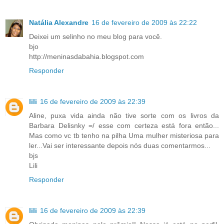
Natália Alexandre
16 de fevereiro de 2009 às 22:22
Deixei um selinho no meu blog para você.
bjo
http://meninasdabahia.blogspot.com
Responder
lili
16 de fevereiro de 2009 às 22:39
Aline, puxa vida ainda não tive sorte com os livros da
Barbara Delisnky =/ esse com certeza está fora então...
Mas como vc tb tenho na pilha Uma mulher misteriosa para
ler...Vai ser interessante depois nós duas comentarmos...
bjs
Lili
Responder
lili
16 de fevereiro de 2009 às 22:39