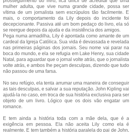
prosseguimento do livro, fica difícil de acreditar que uma
mulher adulta, que vive numa grande cidade, possa ser
vítima de um jornalista sem escrúpulos tão facilmente. E
mais, o comportamento da Lily depois do incidente foi
decepcionante. Passiva até um bom pedaço do livro, ela só
se reergue depois da ajuda e da insistência dos amigos.
Pega numa armadilha, Lily é apontada como amante de um
cardeal da Igreja Católica. Sua vida é devassada e revelada
nas primeiras páginas dos jornais. Seu nome vai parar na
boca do mundo, e ela se refugia em Lake Henry, sua cidade
Natal, para aguardar que o jornal volte atrás, que o jornalista
volte atrás, e ambos lhe peçam desculpas, dizendo que tudo
não passou de uma farsa.
No seu refúgio, ela tenta arrumar uma maneira de conseguir
as tais desculpas, e salvar a sua reputação. John Kipling vai
ajudá-la no caso, em troca de sua história exclusiva para ser
objeto de um livro. Lógico que os dois vão engatar um
romance.
E tem ainda a história toda com a mãe dela, que é a
exigência em pessoa. Ela não aceita Lily como ela é
realmente. E tem também a história paralela do pai de John,