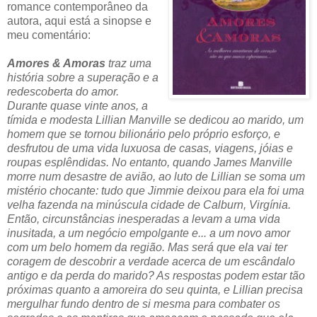
romance contemporâneo da
autora, aqui está a sinopse e
meu comentário:
Amores & Amoras
traz uma
história sobre a superação e a
redescoberta do amor
.
Durante quase vinte anos, a
tímida e modesta Lillian Manville se dedicou ao marido, um
homem que se tornou bilionário pelo próprio esforço, e
desfrutou de uma vida luxuosa de casas, viagens, jóias e
roupas esplêndidas. No entanto, quando James Manville
morre num desastre de avião, ao luto de Lillian se soma um
mistério chocante: tudo que Jimmie deixou para ela foi uma
velha fazenda na minúscula cidade de Calburn, Virgínia.
Então, circunstâncias inesperadas a levam a uma vida
inusitada, a um negócio empolgante e... a um novo amor
com um belo homem da região. Mas será que ela vai ter
coragem de descobrir a verdade acerca de um escândalo
antigo e da perda do marido? As respostas podem estar tão
próximas quanto a amoreira do seu quinta, e Lillian precisa
mergulhar fundo dentro de si mesma para combater os