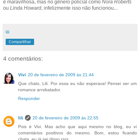
é maravilhosa, mas no gênero policial como
Nora Roberts
ou
Linda Howard
, infelizmente isso não funcionou...
lili
Compartilhar
4 comentários:
Vivi
20 de fevereiro de 2009 às 21:44
Que chato, Lili. Por essa eu não esperava! Pensei ser um
romance arrebatador.
Responder
lili
20 de fevereiro de 2009 às 22:55
Pois é Vivi. Mas acho que aqui mesmo no blog, eu ví
comentários positivos do mesmo. Bom, estou ficando
chata, eu já sei disso rsrs