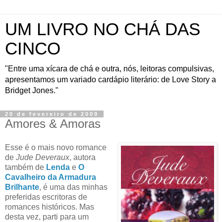
UM LIVRO NO CHÁ DAS
CINCO
"Entre uma xícara de chá e outra, nós, leitoras compulsivas,
apresentamos um variado cardápio literário: de Love Story a
Bridget Jones."
20 de fevereiro de 2009
Amores & Amoras
Esse é o mais novo romance
de
Jude Deveraux
, autora
também de
Lenda
e
O
Cavalheiro da Armadura
Brilhante
, é uma das minhas
preferidas escritoras de
romances históricos. Mas
desta vez, parti para um