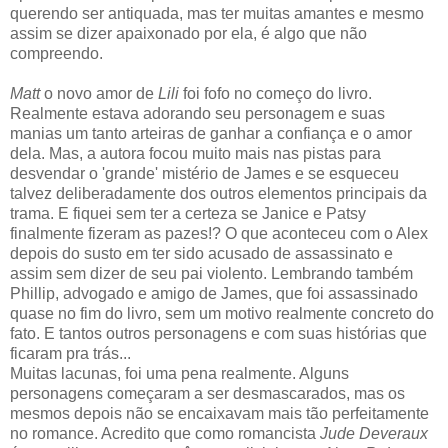
querendo ser antiquada
, mas ter muitas amantes e mesmo
assim se dizer apaixonado por ela, é algo que não
compreendo.
Matt
o novo amor de
Lili
foi fofo no começo do livro.
Realmente estava adorando seu personagem e suas
manias um tanto arteiras de ganhar a confiança e o amor
dela. Mas, a autora focou muito mais nas pistas para
desvendar o 'grande' mistério de James e se esqueceu
talvez deliberadamente dos outros elementos principais da
trama. E fiquei sem ter a certeza se Janice e Patsy
finalmente fizeram as pazes!? O que aconteceu com o Alex
depois do susto em ter sido acusado de assassinato e
assim sem dizer de seu pai violento. Lembrando também
Phillip, advogado e amigo de James, que foi assassinado
quase no fim do livro, sem um motivo realmente concreto do
fato. E tantos outros personagens e com suas histórias que
ficaram pra trás...
Muitas lacunas, foi uma pena realmente. Alguns
personagens começaram a ser desmascarados, mas os
mesmos depois não se encaixavam mais tão perfeitamente
no romance. Acredito que como romancista
Jude Deveraux