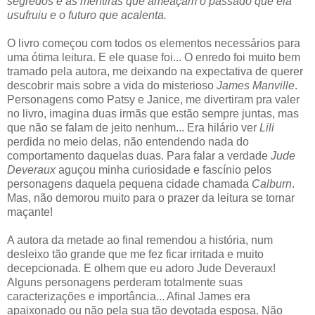
segredos e as mentiras que ameaçam o passado que ela
usufruiu e o futuro que acalenta.
O livro começou com todos os elementos necessários para
uma ótima leitura. E ele quase foi... O enredo foi muito bem
tramado pela autora, me deixando na expectativa de querer
descobrir mais sobre a vida do misterioso
James
Manville
.
Personagens como Patsy e Janice, me divertiram pra valer
no livro, imagina duas irmãs que estão sempre juntas, mas
que não se falam de jeito nenhum... Era hilário ver
Lili
perdida no meio delas, não entendendo nada do
comportamento daquelas duas. Para falar a verdade
Jude
Deveraux
aguçou minha curiosidade e fascínio pelos
personagens daquela pequena cidade chamada
Calburn
.
Mas, não demorou muito para o prazer da leitura se
tornar
maçante!
A autora da metade ao final remendou a história, num
desleixo tão grande que me fez ficar irritada e muito
decepcionada. E olhem que eu adoro Jude Deveraux!
Alguns personagens perderam totalmente suas
caracterizações e importância... Afinal James era
apaixonado ou não pela sua tão devotada esposa. Não