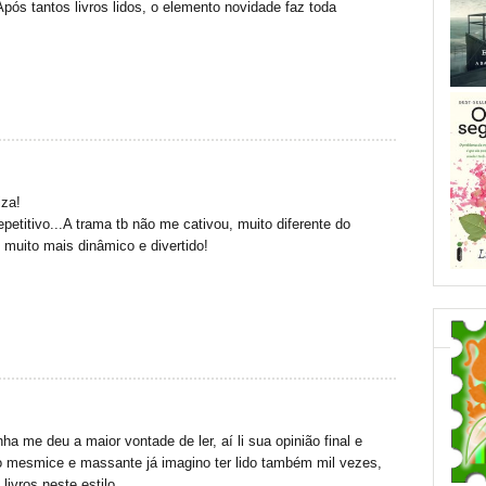
ós tantos livros lidos, o elemento novidade faz toda
iza!
petitivo...A trama tb não me cativou, muito diferente do
oi muito mais dinâmico e divertido!
 me deu a maior vontade de ler, aí li sua opinião final e
io mesmice e massante já imagino ter lido também mil vezes,
 livros neste estilo.