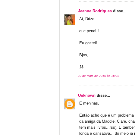
Jeanne Rodrigues
disse...
Ai, Driza...
que pena!!!
Eu gostei!
Bjos,
Jê
20 de maio de 2010 às 16:28
Unknown
disse...
É meninas,
Então acho que é um problema da
da amiga da Maddie, Clare, cha
tem mais livros...rss). E també
longa e cansativa... do meio já 