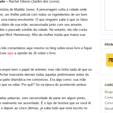
ado –
Rachel Gibson (Jardim dos Livros)
história de Maddie Jones. A personagem volta à cidade onde
ro, um thriller policial com todos os ingredientes de um bom
m uma trama envolvente. O que ninguém sabe é que os fatos
 no diário de sua mãe, assassinada junto com seu amante.
rir o passado sórdido da cidade. No entanto, ela não conta
a por Mick Hennessey, filho da mulher traída que matou sua
PROM
a lido comentários aqui mesmo no blog sobre esse livro e fiquei
 Leia
aqui
a opinião da Jê sobre o livro.
 cumpre bem o papel de entreter, mas não tinha nada ali que eu
o. Achei massante demais todas aquelas preliminares antes do
 a parte dramática me convenceu. Era algo como: sua mãe
m que se odiar. Por quê? Se na época do acontecido ambos
CARD
Biogr
Cont
pelas palavras, sem necessidade de parar em algum ponto,
 realmente ser assimilado. É o tipo de história que se você lê
Conv
 e depois as cinco últimas, já sabe tudo que está escrito no
Desaf