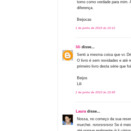
tomo como verdade para mim. Ap
diferença.
Beijocas
1 de junho de 2010 às 10:12
lili
disse...
Senti a mesma coisa que vc Dr
O livro é sem novidades e até re
primeiro livro desta série que f
Beijos
Lili
1 de junho de 2010 às 10:45
Laura
disse...
Nossa, no começo da sua resenha
murchei. rsrsrsrsrsrsr Se é me
até porque realmente já li vários