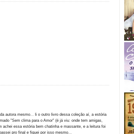
 autora mesmo... li o outro livro dessa coleção aí, a estória
mado "Sem clima para o Amor" (é já viu: onde tem amigas,
m achei essa estória bem chatinha e massante, e a leitura foi
passei pro final e fiquei por isso mesmo...