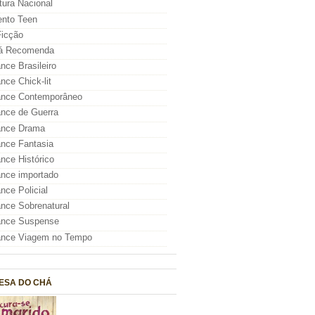
atura Nacional
nto Teen
icção
á Recomenda
ce Brasileiro
ce Chick-lit
nce Contemporâneo
nce de Guerra
nce Drama
nce Fantasia
ce Histórico
nce importado
ce Policial
ce Sobrenatural
nce Suspense
nce Viagem no Tempo
ESA DO CHÁ