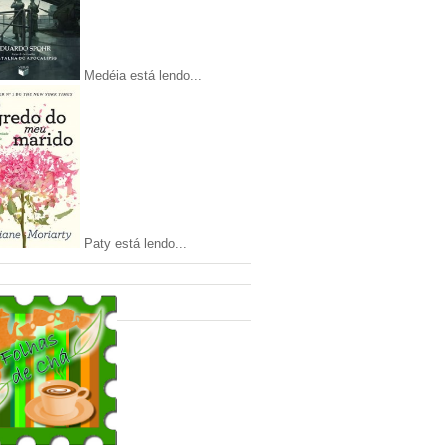
Medéia está lendo...
Paty está lendo...