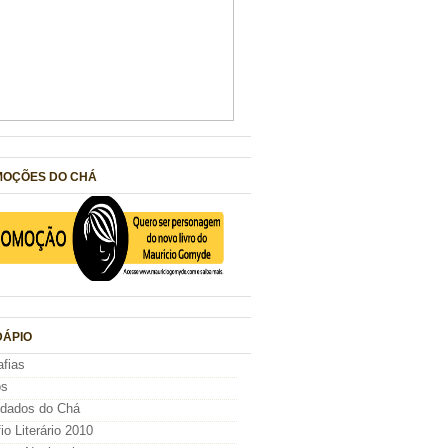
OÇÕES DO CHÁ
ÁPIO
afias
os
idados do Chá
io Literário 2010