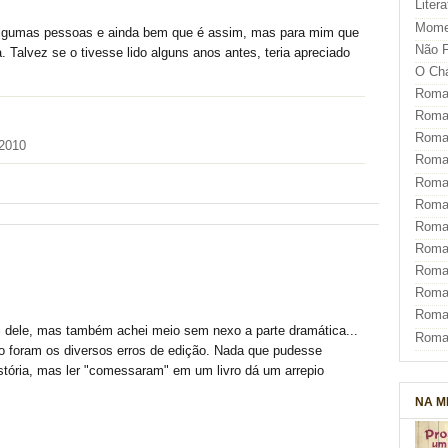
Liter
Mome
a algumas pessoas e ainda bem que é assim, mas para mim que
Não F
. Talvez se o tivesse lido alguns anos antes, teria apreciado
O Ch
Roman
Roman
Roma
 2010
Roma
Roma
Roma
Roman
Roma
Roman
Roman
Roma
ei dele, mas também achei meio sem nexo a parte dramática...
Roma
 foram os diversos erros de edição. Nada que pudesse
istória, mas ler "comessaram" em um livro dá um arrepio
NA M