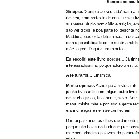
Sempre ao seu l
Sinopse:
'Sempre ao seu lado' narra a 
nasceu, com pretexto de concluir seu liv
suspense, duplo homicídio e traição, e
são verídicos, e boa parte foi descrita
Maddie Jones está determinada a descob
com a possibilidade de se sentir atraíd
mãe. agora. Daqui a um minuto...
Eu escolhi este livro porque...
Já tinh
interessadíssima, porque adoro o estilo.
A leitura foi...
Dinâmica.
Minha opinião:
Acho que a história até
já não tivesse lido em algum outro livr
casal chegar ao, finalmente, sexo. Nem
matou minha mãe e por isso a gente te
eram crianças e nem se conheciam!
Daí fui passando os olhos rapidamente 
porque não havia nada ali que precisasse
as cinco primeiras palavras do parágrafo