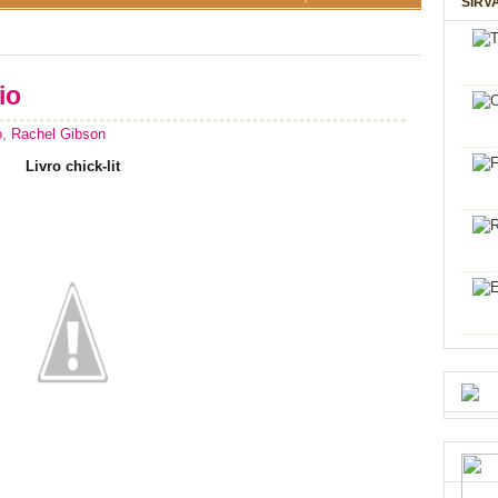
SIRV
io
o
,
Rachel Gibson
Livro chick-lit