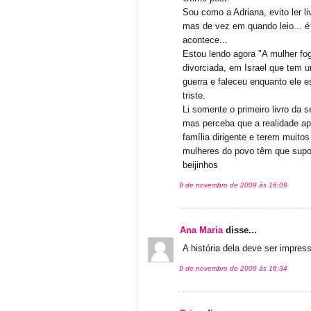
Sou como a Adriana, evito ler l
mas de vez em quando leio... é
acontece...
Estou lendo agora "A mulher fo
divorciada, em Israel que tem um
guerra e faleceu enquanto ele es
triste.
Li somente o primeiro livro da s
mas perceba que a realidade ap
família dirigente e terem muito
mulheres do povo têm que supor
beijinhos
9 de novembro de 2009 às 16:09
Ana Maria
disse...
A história dela deve ser impres
9 de novembro de 2009 às 16:34