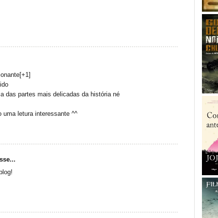
ionante[+1]
ido
a das partes mais delicadas da história né
 uma letura interessante ^^
sse...
blog!