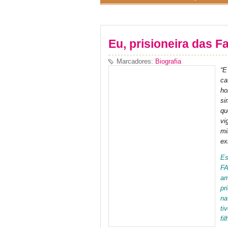
Eu, prisioneira das F
Marcadores:
Biografia
“E
ca
ho
si
qu
vi
mi
ex
Es
FA
am
pr
na
ti
fi