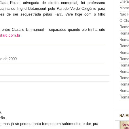
Liter
ra Rojas, advogada de direito comercial, foi professora
Mome
mpanha de Ingrid Betancourt pelo Partido Verde Oxigênio para
Não F
es de ser sequestrada pelas Farc. Vive hoje com o filho
O Ch
Roman
 entre Clara e Emmanuel – separados quando ele trinha oito
Roman
sfarc.com.br
Roma
Roma
Roma
Roma
o de 2009
Roman
Roma
Roman
Roman
Roma
Roma
e.
NA M
zão.
ar, mas já se perdeu tanto tempo com sofrimentos e dor, pra