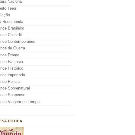
atura Nacional
nto Teen
icção
á Recomenda
ce Brasileiro
ce Chick-lit
nce Contemporâneo
nce de Guerra
nce Drama
nce Fantasia
ce Histórico
nce importado
ce Policial
ce Sobrenatural
nce Suspense
nce Viagem no Tempo
ESA DO CHÁ