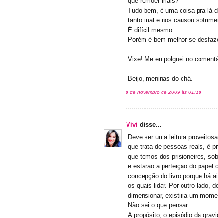
quê remoer mais?
Tudo bem, é uma coisa pra lá d
tanto mal e nos causou sofrime
É difícil mesmo.
Porém é bem melhor se desfazer
Vixe! Me empolguei no comentá
Beijo, meninas do chá.
8 de novembro de 2009 às 01:18
Vivi
disse...
Deve ser uma leitura proveitos
que trata de pessoas reais, é p
que temos dos prisioneiros, so
e estarão à perfeição do papel 
concepção do livro porque há a
os quais lidar. Por outro lado,
dimensionar, existiria um mome
Não sei o que pensar...
A propósito, o episódio da grav