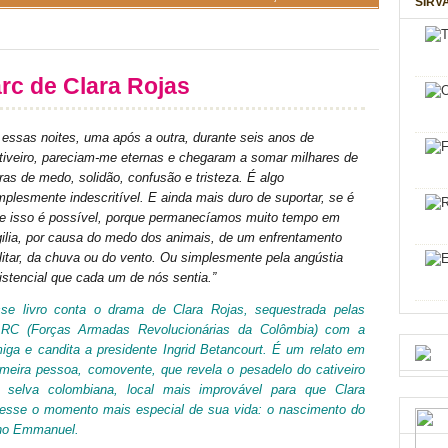
SIRV
arc de Clara Rojas
 essas noites, uma após a outra, durante seis anos de
tiveiro, pareciam-me eternas e chegaram a somar milhares de
ras de medo, solidão, confusão e tristeza. É algo
mplesmente indescritível. E ainda mais duro de suportar, se é
e isso é possível, porque permanecíamos muito tempo em
gilia, por causa do medo dos animais, de um enfrentamento
litar, da chuva ou do vento. Ou simplesmente pela angústia
istencial que cada um de nós sentia.”
se livro conta o drama de Clara Rojas, sequestrada pelas
RC (Forças Armadas Revolucionárias da Colômbia) com a
iga e candita a presidente Ingrid Betancourt. É um relato em
imeira pessoa, comovente, que revela o pesadelo do cativeiro
 selva colombiana, local mais improvável para que Clara
vesse o momento mais especial de sua vida: o nascimento do
lho Emmanuel.