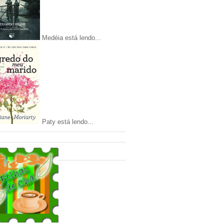
Medéia está lendo...
Paty está lendo...