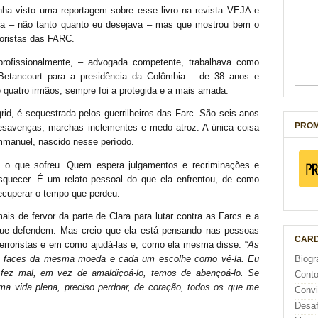
nha visto uma reportagem sobre esse livro na revista VEJA e
dora – não tanto quanto eu desejava – mas que mostrou bem o
oristas das FARC.
rofissionalmente, – advogada competente, trabalhava como
Betancourt para a presidência da Colômbia – de 38 anos e
e quatro irmãos, sempre foi a protegida e a mais amada.
d, é sequestrada pelos guerrilheiros das Farc. São seis anos
PROM
 desavenças, marchas inclementes e medo atroz. A única coisa
Emmanuel, nascido nesse período.
 o que sofreu. Quem espera julgamentos e recriminações e
 esquecer. É um relato pessoal do que ela enfrentou, de como
recuperar o tempo que perdeu.
s de fervor da parte de Clara para lutar contra as Farcs e a
 que defendem. Mas creio que ela está pensando nas pessoas
CARD
erroristas e em como ajudá-las e, como ela mesma disse: “
As
Biogr
s faces da mesma moeda e cada um escolhe como vê-la. Eu
fez mal, em vez de amaldiçoá-lo, temos de abençoá-lo. Se
Cont
 uma vida plena, preciso perdoar, de coração, todos os que me
Conv
Desaf