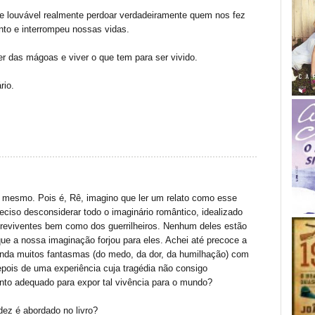
e louvável realmente perdoar verdadeiramente quem nos fez
nto e interrompeu nossas vidas.
 das mágoas e viver o que tem para ser vivido.
rio.
a mesmo. Pois é, Rê, imagino que ler um relato como esse
reciso desconsiderar todo o imaginário romântico, idealizado
breviventes bem como dos guerrilheiros. Nenhum deles estão
que a nossa imaginação forjou para eles. Achei até precoce a
inda muitos fantasmas (do medo, da dor, da humilhação) com
 depois de uma experiência cuja tragédia não consigo
nto adequado para expor tal vivência para o mundo?
idez é abordado no livro?