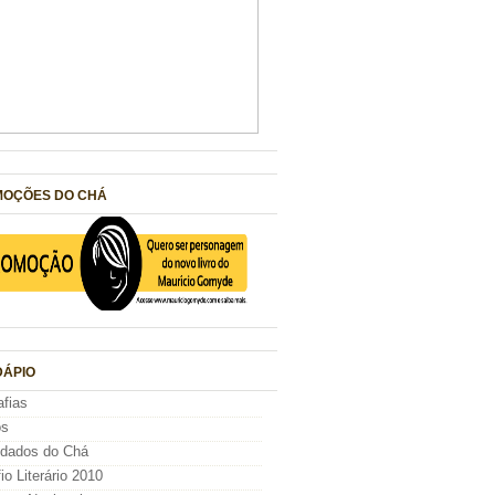
OÇÕES DO CHÁ
ÁPIO
afias
os
idados do Chá
io Literário 2010