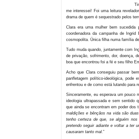
Ti
me interessei! Foi uma leitura revela
drama de quem é sequestrado pelos terr
Clara era uma mulher bem sucedida p
coordenadora da campanha de Ingrid 
cosmopolita. Única filha numa família d
Tudo muda quando, juntamente com Ingri
de privação, sofrimento, dor, doença,
boa que encontrou foi a fé e seu filho 
Acho que Clara conseguiu passar bem
panfletagem político-ideológica, pode
enfrentou e de como está lutando para 
Sinceramente, eu esperava um pouco mai
ideologia ultrapassada e sem sentido
que ainda se encontram em poder dos t
maldições e bênçãos na vida são dua
tenho certeza de que, se alguém nos 
pretendo seguir adiante e voltar a ter
causaram tanto mal
.”