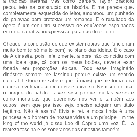
a tradição literária! Mas como Barbara Taylor Bradford
pecou feio na construção da história. E me parece que,
completamente esquecida do leitor, amontoou um punhado
de palavras para pretextar um romance. E o resultado da
ópera é um conjunto sucessivo de equívocos espalhados
em uma narrativa inexpressiva, para não dizer ruim.
Cheguei a conclusão de que existem obras que funcionam
muito bem (e só muito bem) no plano das idéias. È o caso
de A dinastia, pois, infelizmente, a obra não coincidiu com
uma idéia que, cá com os meus botões, deveria estar
forjada em proporções épicas. Todo esse imaginário
dinástico sempre me fascinou porque existe um sentido
cultural, histórico (e sabe o que lá mais) que me torna uma
curiosa inveterada acerca desse universo. Nem sei precisar
o porquê do hábito. Talvez seja porque, muitas vezes é
como monarcas que queremos nos ver e também aos
outros, sem que pra isso seja preciso adquirir um título
legítimo. Não é assim? Elvis é rei, a moça linda é uma
princesa e o homem de nossas vidas é um príncipe. I’m the
king of the world já disse Leo di Caprio uma vez. È... a
realeza fascina e os soberanos das dinastias também.