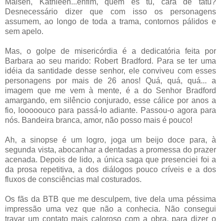
Maisen, Kathleen...enfim, quem és tu, cara de tatu?
Desnecessário dizer que com isso os personagens
assumem, ao longo de toda a trama, contornos pálidos e
sem apelo.
Mas, o golpe de misericórdia é a dedicatória feita por
Barbara ao seu marido: Robert Bradford. Para se ter uma
idéia da santidade desse senhor, ele conviveu com esses
personagens por mais de 26 anos! Quá, quá, quá... a
imagem que me vem à mente, é a do Senhor Bradford
amargando, em silêncio conjurado, esse cálice por anos a
fio, looooouco para passá-lo adiante. Passou-o agora para
nós. Bandeira branca, amor, não posso mais é pouco!
Ah, a sinopse é um logro, joga um beijo doce para, à
segunda vista, abocanhar a dentadas a promessa do prazer
acenada. Depois de lido, a única saga que presenciei foi a
da prosa repetitiva, a dos diálogos pouco críveis e a dos
fluxos de consciências mal costurados.
Os fãs da BTB que me desculpem, tive dela uma péssima
impressão uma vez que não a conhecia. Não consegui
travar um contato mais caloroso com a obra, para dizer o