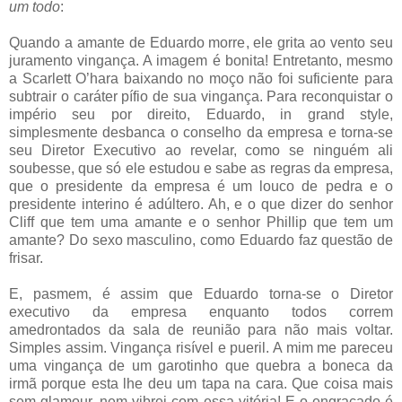
um todo
:
Quando a amante de Eduardo morre, ele grita ao vento seu
juramento vingança. A imagem é bonita! Entretanto, mesmo
a Scarlett O’hara baixando no moço não foi suficiente para
subtrair o caráter pífio de sua vingança. Para reconquistar o
império seu por direito, Eduardo, in grand style,
simplesmente desbanca o conselho da empresa e torna-se
seu Diretor Executivo ao revelar, como se ninguém ali
soubesse, que só ele estudou e sabe as regras da empresa,
que o presidente da empresa é um louco de pedra e o
presidente interino é adúltero. Ah, e o que dizer do senhor
Cliff que tem uma amante e o senhor Phillip que tem um
amante? Do sexo masculino, como Eduardo faz questão de
frisar.
E, pasmem, é assim que Eduardo torna-se o Diretor
executivo da empresa enquanto todos correm
amedrontados da sala de reunião para não mais voltar.
Simples assim. Vingança risível e pueril. A mim me pareceu
uma vingança de um garotinho que quebra a boneca da
irmã porque esta lhe deu um tapa na cara. Que coisa mais
sem glamour, nem vibrei com essa vitória! E o engraçado é