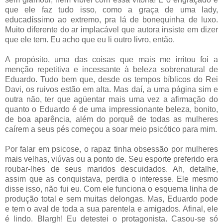
que ele faz tudo isso, como a graça de uma lady,
educadíssimo ao extremo, pra lá de bonequinha de luxo.
Muito diferente do ar implacável que autora insiste em dizer
que ele tem. Eu acho que eu li outro livro, então.
A propósito, uma das coisas que mais me irritou foi a
menção repetitiva e incessante à beleza sobrenatural de
Eduardo. Tudo bem que, desde os tempos bíblicos do Rei
Davi, os ruivos estão em alta. Mas daí, a uma página sim e
outra não, ter que agüentar mais uma vez a afirmação do
quanto o Eduardo é de uma impressionante beleza, bonito,
de boa aparência, além do porquê de todas as mulheres
caírem a seus pés começou a soar meio psicótico para mim.
Por falar em psicose, o rapaz tinha obsessão por mulheres
mais velhas, viúvas ou a ponto de. Seu esporte preferido era
roubar-lhes de seus maridos descuidados. Ah, detalhe,
assim que as conquistava, perdia o interesse. Ele mesmo
disse isso, não fui eu. Com ele funciona o esquema linha de
produção total e sem muitas delongas. Mas, Eduardo pode
e tem o aval de toda a sua parentela e amigados. Afinal, ele
é lindo. Blargh! Eu detestei o protagonista. Casou-se só