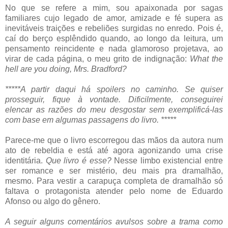
No que se refere a mim, sou apaixonada por sagas
familiares cujo legado de amor, amizade e fé supera as
inevitáveis traições e rebeliões surgidas no enredo. Pois é,
caí do berço esplêndido quando, ao longo da leitura, um
pensamento reincidente e nada glamoroso projetava, ao
virar de cada página, o meu grito de indignação:
What the
hell are you doing, Mrs. Bradford?
*****A partir daqui há spoilers no caminho. Se quiser
prosseguir, fique à vontade. Dificilmente, conseguirei
elencar as razões do meu desgostar sem exemplificá-las
com base em algumas passagens do livro. *****
Parece-me que o livro escorregou das mãos da autora num
ato de rebeldia e está até agora agonizando uma crise
identitária.
Que livro é esse?
Nesse limbo existencial entre
ser romance e ser mistério, deu mais pra dramalhão,
mesmo. Para vestir a carapuça completa de dramalhão só
faltava o protagonista atender pelo nome de Eduardo
Afonso ou algo do gênero.
A seguir alguns comentários avulsos sobre a trama como