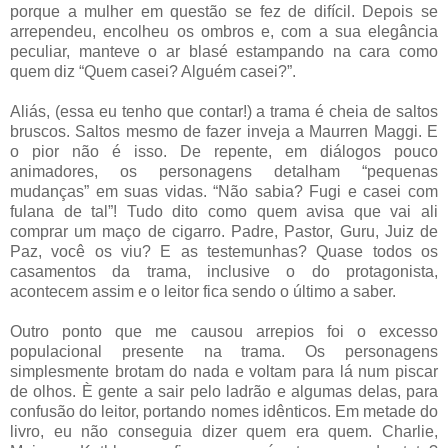
porque a mulher em questão se fez de difícil. Depois se
arrependeu, encolheu os ombros e, com a sua elegância
peculiar, manteve o ar blasé estampando na cara como
quem diz “Quem casei? Alguém casei?”.
Aliás, (essa eu tenho que contar!) a trama é cheia de saltos
bruscos. Saltos mesmo de fazer inveja a Maurren Maggi. E
o pior não é isso. De repente, em diálogos pouco
animadores, os personagens detalham “pequenas
mudanças” em suas vidas. “Não sabia? Fugi e casei com
fulana de tal”! Tudo dito como quem avisa que vai ali
comprar um maço de cigarro. Padre, Pastor, Guru, Juiz de
Paz, você os viu? E as testemunhas? Quase todos os
casamentos da trama, inclusive o do protagonista,
acontecem assim e o leitor fica sendo o último a saber.
Outro ponto que me causou arrepios foi o excesso
populacional presente na trama. Os personagens
simplesmente brotam do nada e voltam para lá num piscar
de olhos. È gente a sair pelo ladrão e algumas delas, para
confusão do leitor, portando nomes idênticos. Em metade do
livro, eu não conseguia dizer quem era quem. Charlie,